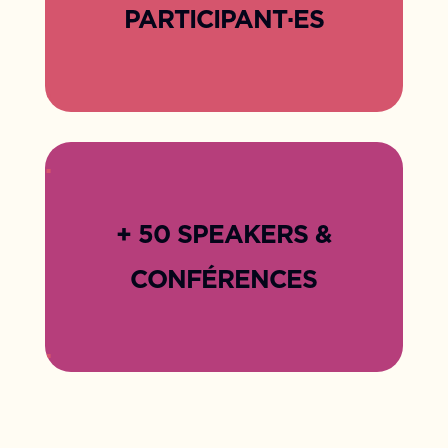
PARTICIPANT
·ES
.
.
+ 50 SPEAKERS &
CONFÉRENCES
.